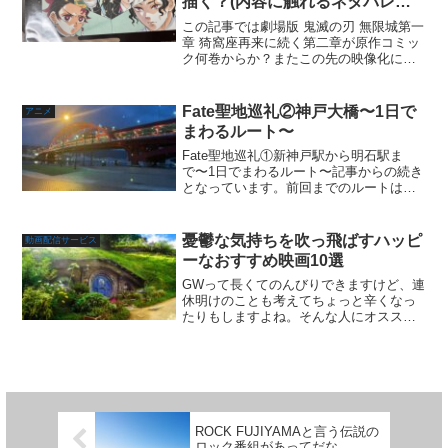
描く？(内容に触れるネタバレ無
し)
この記事では劇場版 鬼滅の刃 無限城第一
章 猗窩座再来に続く第二章が原作コミッ
ク何巻からか？またこの先の映像化につ
いての展望も考察していきます！また、
作品として内容やオチに関するネタバレ
はありませんが、構成としてのネタバレ
Fate聖地巡礼②神戸大橋〜1日で
アニメ
はありますのでご了...
まわるルート〜
Fate聖地巡礼①新神戸駅から明石駅ま
で〜1日でまわるルート〜記事からの続き
となっています。前回までのルートは約2
時間、のんびり見て約4時間〜5時間くら
いと計算するといいでしょう。最後に訪
れる場所は夕方から夜を目指して行くの
憂鬱な気持ちを吹っ飛ばすハッピ
動画配信サービス
をオススメします...
ーなおすすめ映画10選
GWって長くてのんびりできますけど、連
休明けのことも考えてちょっと辛くなっ
たりもしますよね。そんな人にオススメ
したい、ハッピーになれる映画10選を紹
介します。ハッピーになれる映画10選は
じまりのうた『はじまりのうた』の全米
公開時は当初5館の...
ROCK FUJIYAMAと言う伝説の
ロック番組があってだな