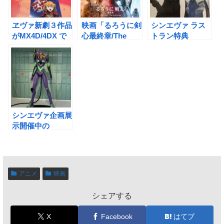
ヱヴァ新劇３作品
映画「るろうに剣
シンエヴァ ラス
がMX4D/4DX で
心最終章/The
トラン特典
公開
Final」感想ネタ
『EVA-EXTRA-
バレあり〜満足だ
EXTRA』〜シン
けど
エヴァの薄い本の
「TheBeginning
中身は？〜
」は大丈夫？〜
シンエヴァ企画展
示開催中の
「SMALL
WORLDS
TOKYO」へ(パン
フレットでお得
アニメ
映画
に)行ってきた！
シェアする
X
Facebook
はてブ