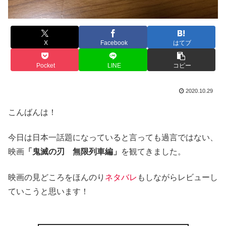
X
Facebook
はてブ
Pocket
LINE
コピー
2020.10.29
こんばんは！
今日は日本一話題になっていると言っても過言ではない、
映画
「鬼滅の刃 無限列車編」
を観てきました。
映画の見どころをほんのり
ネタバレ
もしながらレビューし
ていこうと思います！