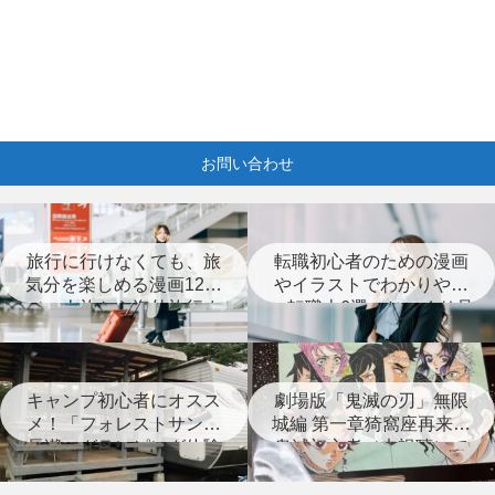
お問い合わせ
旅行に行けなくても、旅
転職初心者のための漫画
気分を楽しめる漫画12選
やイラストでわかりやす
（一人旅から海外旅行ま
い転職本6選＋じっくり見
で）
つめなおす本3選
キャンプ初心者にオスス
劇場版「鬼滅の刃」無限
メ！「フォレストサンズ
城編 第一章猗窩座再来は
長瀞」グランピング体験
鬼滅初心者（未視聴）で
レポート
も楽しめる？