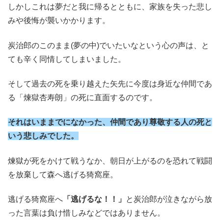
しかしこれは夢だと我に帰るとともに、家族を失った悲し
みや後悔が襲いかかります。
炭治郎のこのまま(夢の中)でいたいなという心の声は、と
ても辛く同情してしまいました。
そして過去の死を乗り越えた矢先に今度は身近な仲間であ
る「煉獄杏寿朗」の死に直面するのです。
それはいままでに
なかった
、仲間であり尊敬する人の死と
いう悲しみでした。
煉獄が死をかけて戦うなか、朝日が上がるのを恐れて戦闘
を放棄して森へ逃げる猗窩座。
逃げる猗窩座へ
「逃げるな！！」
と炭治郎が泣きながら放
った言葉は負け惜しみなどではありません。