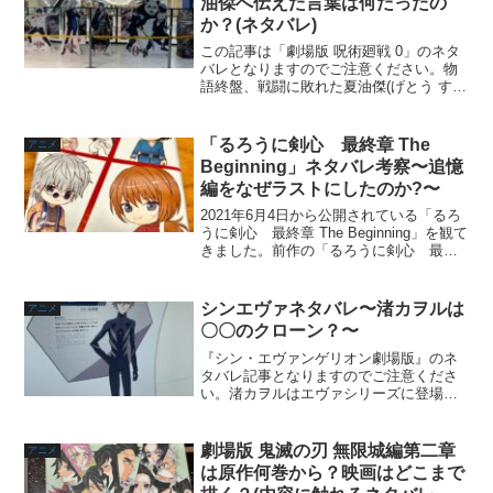
油傑へ伝えた言葉は何だったの
か？(ネタバレ)
この記事は「劇場版 呪術廻戦 0」のネタ
バレとなりますのでご注意ください。物
語終盤、戦闘に敗れた夏油傑(げとう すぐ
る)の元へ五条悟(ごじょう さとる)が現れ
ます。夏油は戦うことを諦め、五条と話
をします。会話の最後に五条があるセリ
「るろうに剣心 最終章 The
アニメ
フを吐き、...
Beginning」ネタバレ考察〜追憶
編をなぜラストにしたのか?〜
2021年6月4日から公開されている「るろ
うに剣心 最終章 The Beginning」を観て
きました。前作の「るろうに剣心 最終
章 The Final」の感想で作品としては面白
いながらもいくつか疑問を持ちました。
盛り上がりとして、『人誅編...
シンエヴァネタバレ〜渚カヲルは
アニメ
〇〇のクローン？〜
『シン・エヴァンゲリオン劇場版』のネ
タバレ記事となりますのでご注意くださ
い。渚カヲルはエヴァシリーズに登場す
るフィフスチルドレンであり第1の使徒。
美少年なルックスとミステリアスな雰囲
気で人気のカヲルの正体は何だったのか
劇場版 鬼滅の刃 無限城編第二章
アニメ
考察していきます。シン...
は原作何巻から？映画はどこまで