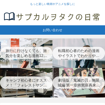
もっと楽しい映画やアニメを探しに
お問い合わせ
旅行に行けなくても、旅
転職初心者のための漫画
気分を楽しめる漫画12選
やイラストでわかりやす
（一人旅から海外旅行ま
い転職本6選＋じっくり見
で）
つめなおす本3選
キャンプ初心者にオスス
劇場版「鬼滅の刃」無限
メ！「フォレストサンズ
城編 第一章猗窩座再来は
長瀞」グランピング体験
鬼滅初心者（未視聴）で
レポート
も楽しめる？