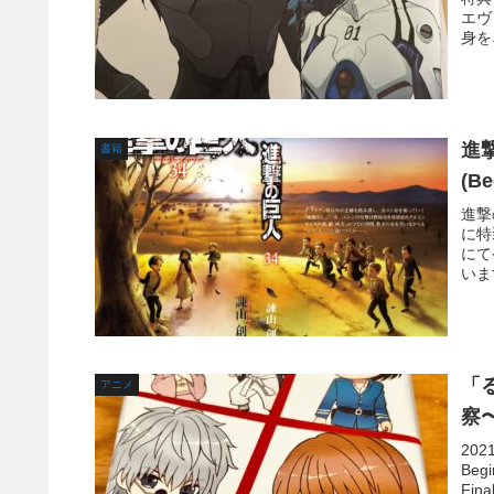
エヴ
身を
進
書籍
(B
進撃
に特
にて
いま
「る
アニメ
察
20
Be
Fi