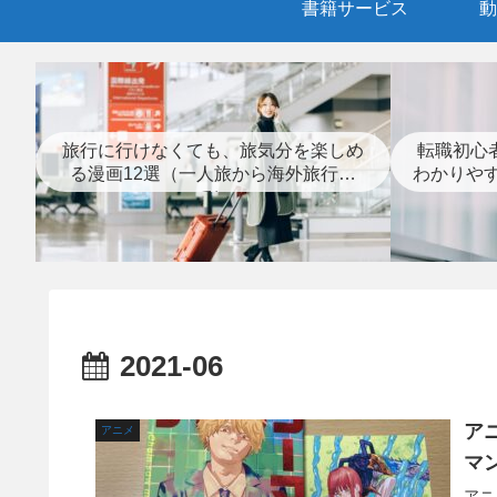
書籍サービス
動
旅行に行けなくても、旅気分を楽しめ
転職初心
る漫画12選（一人旅から海外旅行ま
わかりや
で）
2021-06
ア
アニメ
マ
アニ