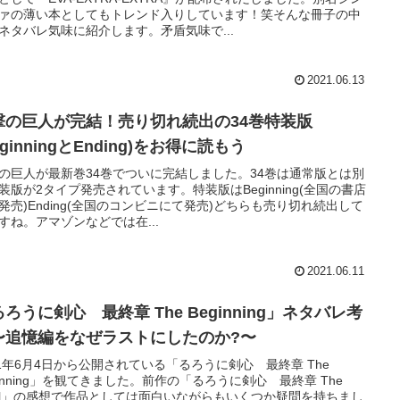
ァの薄い本としてもトレンド入りしています！笑そんな冊子の中
ネタバレ気味に紹介します。矛盾気味で...
2021.06.13
撃の巨人が完結！売り切れ続出の34巻特装版
eginningとEnding)をお得に読もう
の巨人が最新巻34巻でついに完結しました。34巻は通常版とは別
装版が2タイプ発売されています。特装版はBeginning(全国の書店
発売)Ending(全国のコンビニにて発売)どちらも売り切れ続出して
すね。アマゾンなどでは在...
2021.06.11
ろうに剣心 最終章 The Beginning」ネタバレ考
〜追憶編をなぜラストにしたのか?〜
21年6月4日から公開されている「るろうに剣心 最終章 The
ginning」を観てきました。前作の「るろうに剣心 最終章 The
nal」の感想で作品としては面白いながらもいくつか疑問を持ちまし