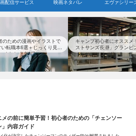
画配信サービス
映画ネタバレ
エヴァシリー
者のための漫画やイラストで
キャンプ初心者にオススメ
すい転職本6選＋じっくり見つ
ストサンズ長瀞」グランピ
めなおす本3選
ポート
ニメの前に簡単予習！初心者のための「チェンソー
ン」内容ガイド
メ化が決定したチェンソーマンのティザーPVが解禁されました。