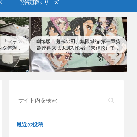
ズ
呪術廻戦シリーズ
！「フォレ
劇場版「鬼滅の刃」無限城編 第一章猗
ング体験レ
窩座再来は鬼滅初心者（未視聴）でも
楽しめる？
最近の投稿