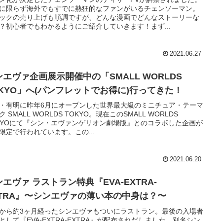
に限らず海外でもすでに熱狂的なファンがいるチェンソーマン。
ックの売り上げも順調ですが、どんな漫画でどんなストーリーな
？初心者でもわかるようにご紹介していきます！まず...
2021.06.27
ンエヴァ企画展示開催中の「SMALL WORLDS
OKYO」へ(パンフレットでお得に)行ってきた！
・有明に昨年6月にオープンした世界最大級のミニチュア・テーマ
ク SMALL WORLDS TOKYO。現在このSMALL WORLDS
KYOにて『シン・エヴァンゲリオン劇場版』とのコラボした企画が
限定で行われています。この...
2021.06.20
エヴァ ラストラン特典『EVA-EXTRA-
XTRA』〜シンエヴァの薄い本の中身は？〜
から約3ヶ月経ったシンエヴァもついにラストラン。最後の入場者
として『EVA-EXTRA-EXTRA』が配布されだしました。別名シン