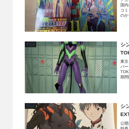
国内
コミ
のか
シ
アニメ
T
東京
パー
TO
期間
シン
アニメ
E
公開
特典