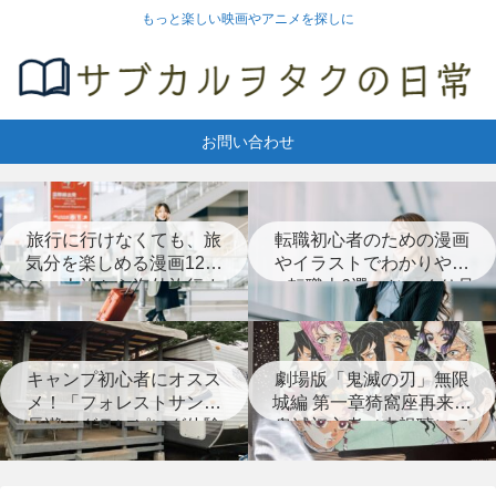
もっと楽しい映画やアニメを探しに
お問い合わせ
旅行に行けなくても、旅
転職初心者のための漫画
気分を楽しめる漫画12選
やイラストでわかりやす
（一人旅から海外旅行ま
い転職本6選＋じっくり見
で）
つめなおす本3選
キャンプ初心者にオスス
劇場版「鬼滅の刃」無限
メ！「フォレストサンズ
城編 第一章猗窩座再来は
長瀞」グランピング体験
鬼滅初心者（未視聴）で
レポート
も楽しめる？