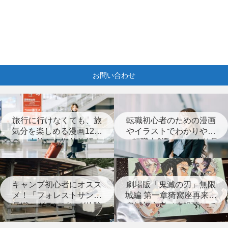
お問い合わせ
旅行に行けなくても、旅
転職初心者のための漫画
気分を楽しめる漫画12選
やイラストでわかりやす
（一人旅から海外旅行ま
い転職本6選＋じっくり見
で）
つめなおす本3選
キャンプ初心者にオスス
劇場版「鬼滅の刃」無限
メ！「フォレストサンズ
城編 第一章猗窩座再来は
長瀞」グランピング体験
鬼滅初心者（未視聴）で
レポート
も楽しめる？