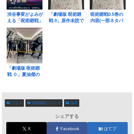
渋谷事変がよみが
「劇場版 呪術廻
呪術廻戦0.5巻の
える「呪術廻戦」
戦 0」原作未読で
内容(一部ネタバ
初のグッズ付き同
も楽しめる？予習
レ画像あり)と配
梱版(18、19巻)予
しておくべき前知
布期間について
約開始
識
「劇場版 呪術廻
戦 ０」夏油傑の
真の目的&なぜ呪
詛師になってしま
ったのか？（ネタ
バレ）
アニメ
呪術廻戦シリーズ
漫画
シェアする
X
Facebook
はてブ