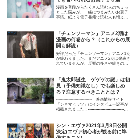
漫画を普段からたくさん読む人のちょっ
とした悩みが、一緒につまみたいお菓子
事情。紙より電子書籍で読む人も増えて
いますが、タブレットに手を触れること
は必要であり、衛生的にも気持ち的にも
良くないですよね。それでも漫画をのん
「チェンソーマン」アニメ2期は
アニメ
びり読みながらお菓子を食...
漫画の何巻から？（これからの展
開も解説）
好評だった「チェンソーマン」アニメ1期
が終わりました。まだアニメ2期は発表さ
れていませんが、反響の多さや続きの匂
わせ演出もあったことを考えると、2期も
確実に放送されると思います。この記事
では「チェンソーマン」2期が漫画の何巻
「鬼太郎誕生 ゲゲゲの謎」は初
アニメ
からなのか、アニ...
見（予備知識なし）でも楽しめ
る？注意するべきこととは？
----------------------------- 映画情報サイト
「シネマヒッツ」にインタビュー記事が
掲載されました！-----------------------------現
在公開中の映画「鬼太郎誕生 ゲゲゲの
謎」ですが、口コミ...
シン・エヴァ2021年3月8日公開
アニメ
決定(エヴァ初心者が観る前に準
備すること)