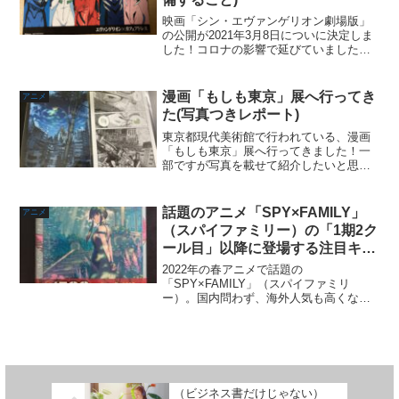
映画「シン・エヴァンゲリオン劇場版」
の公開が2021年3月8日についに決定しま
した！コロナの影響で延びていました
が、ようやく公開ですね。そんな話題な
シンエヴァを観ようと思ってるけど、エ
ヴァンゲリオンを観たことない知らない
漫画「もしも東京」展へ行ってき
アニメ
初心者の方への記事で...
た(写真つきレポート)
東京都現代美術館で行われている、漫画
「もしも東京」展へ行ってきました！一
部ですが写真を載せて紹介したいと思い
ます。漫画「もしも東京」展とは？東京
都と公益財団法人東京都歴史文化財団ア
ーツカウシル東京が主催するTokyo Tokyo
話題のアニメ「SPY×FAMILY」
アニメ
FESTI...
（スパイファミリー）の「1期2ク
ール目」以降に登場する注目キャ
ラ紹介！（ネタバレあり）
2022年の春アニメで話題の
「SPY×FAMILY」（スパイファミリ
ー）。国内問わず、海外人気も高くなっ
ており、これからもさらに注目を浴びる
と予想されます。そんなスパイファミリ
ーは登場人物も魅力的です。アニメ3話終
了時点でまだ未登場の、これ...
（ビジネス書だけじゃない）