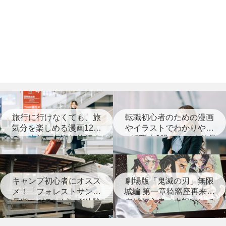
旅行に行けなくても、旅
転職初心者のための漫画
気分を楽しめる漫画12選
やイラストでわかりやす
（一人旅から海外旅行ま
い転職本6選＋じっくり見
で）
つめなおす本3選
キャンプ初心者にオスス
劇場版「鬼滅の刃」無限
メ！「フォレストサンズ
城編 第一章猗窩座再来は
長瀞」グランピング体験
鬼滅初心者（未視聴）で
レポート
も楽しめる？