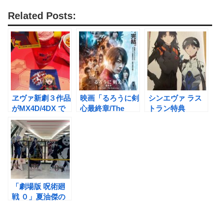
Related Posts:
ヱヴァ新劇３作品
映画「るろうに剣
シンエヴァ ラス
がMX4D/4DX で
心最終章/The
トラン特典
公開
Final」感想ネタ
『EVA-EXTRA-
バレあり〜満足だ
EXTRA』〜シン
けど
エヴァの薄い本の
「TheBeginning
中身は？〜
」は大丈夫？〜
「劇場版 呪術廻
戦 ０」夏油傑の
真の目的&なぜ呪
詛師になってしま