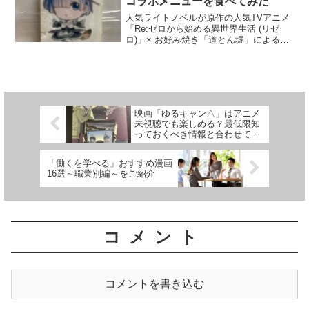
コラボメニューを食べてみた
人気ライトノベルが原作の人気TVアニメ
「Re:ゼロから始める異世界生活 (リゼ
ロ)」× お好み焼き「道とん堀」によるコ
ラボが行われています。オリジナルコラ
ボメニューを注文すると特典で「オリジ
ナルクリアファイル (全5種)」がついてき
ます。コ...
映画「ゆるキャン△」はアニメ
未視聴でも楽しめる？最低限知
っておくべき情報と合わせて解
説
「働くを学べる」おすすめ漫画
16選～職業別編～をご紹介
コメント
コメントを書き込む