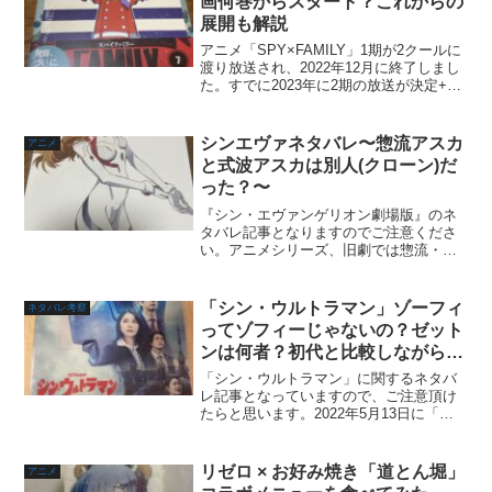
画何巻からスタート？これからの
展開も解説
アニメ「SPY×FAMILY」1期が2クールに
渡り放送され、2022年12月に終了しまし
た。すでに2023年に2期の放送が決定+劇
場版の公開も発表されているので、2023
年も「SPY×FAMILY」も楽しめそうで安
心ですね。この記事ではアニ...
シンエヴァネタバレ〜惣流アスカ
アニメ
と式波アスカは別人(クローン)だ
った？〜
『シン・エヴァンゲリオン劇場版』のネ
タバレ記事となりますのでご注意くださ
い。アニメシリーズ、旧劇では惣流・ア
スカ・ラングレー。新劇、シンエヴァで
は式波・アスカ・ラングレー。アスカの
名前が変更されたのはそこまで大きくピ
「シン・ウルトラマン」ゾーフィ
ネタバレ考察
ックアップされず謎のまま...
ってゾフィーじゃないの？ゼット
ンは何者？初代と比較しながらネ
タバレ解説
「シン・ウルトラマン」に関するネタバ
レ記事となっていますので、ご注意頂け
たらと思います。2022年5月13日に「シ
ン・ウルトラマン」が公開されました。
「シン・ウルトラマン」のクライマック
スでは光の星からゾーフィが登場し、宇
リゼロ × お好み焼き「道とん堀」
アニメ
宙にゼットンが現れ...