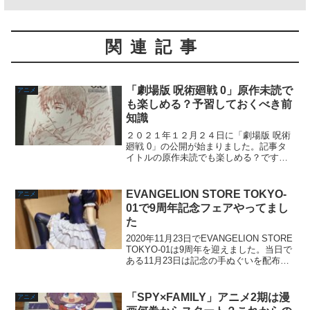
関連記事
「劇場版 呪術廻戦 0」原作未読で
アニメ
も楽しめる？予習しておくべき前
知識
２０２１年１２月２４日に「劇場版 呪術
廻戦 0」の公開が始まりました。記事タ
イトルの原作未読でも楽しめる？です
が、結論から言うと原作未読でも充分に1
作品として楽しめます！「劇場版 呪術廻
戦 0」の原作は「呪術廻戦 0 東京都立呪
EVANGELION STORE TOKYO-
アニメ
術高等専門学...
01で9周年記念フェアやってまし
た
2020年11月23日でEVANGELION STORE
TOKYO-01は9周年を迎えました。当日で
ある11月23日は記念の手ぬぐいを配布し
たり、ゆるしととの撮影ができた模様で
す。そんな当日は行けてないのですが、
先日池袋へ用事があったので...
「SPY×FAMILY」アニメ2期は漫
アニメ