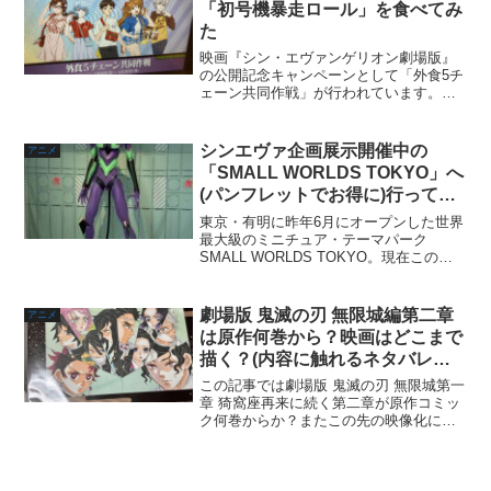
「初号機暴走ロール」を食べてみ
た
映画『シン・エヴァンゲリオン劇場版』
の公開記念キャンペーンとして「外食5チ
ェーン共同作戦」が行われています。自
分はアスカ推しなんで、限定クリアファ
イルを求めて「はま寿司」へ行ってきま
した。各チェーンで対象メニューを注文
シンエヴァ企画展示開催中の
アニメ
した人には、オリジナル...
「SMALL WORLDS TOKYO」へ
(パンフレットでお得に)行ってき
た！
東京・有明に昨年6月にオープンした世界
最大級のミニチュア・テーマパーク
SMALL WORLDS TOKYO。現在この
SMALL WORLDS TOKYOにて『シン・
エヴァンゲリオン劇場版』とのコラボし
た企画が期間限定で行われています。こ
劇場版 鬼滅の刃 無限城編第二章
アニメ
の...
は原作何巻から？映画はどこまで
描く？(内容に触れるネタバレ無
し)
この記事では劇場版 鬼滅の刃 無限城第一
章 猗窩座再来に続く第二章が原作コミッ
ク何巻からか？またこの先の映像化につ
いての展望も考察していきます！また、
作品として内容やオチに関するネタバレ
はありませんが、構成としてのネタバレ
はありますのでご了...