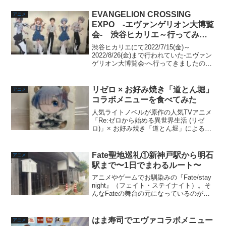
EVANGELION CROSSING
アニメ
EXPO -エヴァンゲリオン大博覧
会- 渋谷ヒカリエ～行ってみた
レポート～
渋谷ヒカリエにて2022/7/15(金)～
2022/8/26(金)まで行われていた-エヴァン
ゲリオン大博覧会-へ行ってきましたの
で、レポートします！渋谷の部は終わっ
てしまいましたが、大阪では年末の
2022/12/27(火)～2022/1/1...
リゼロ × お好み焼き「道とん堀」
アニメ
コラボメニューを食べてみた
人気ライトノベルが原作の人気TVアニメ
「Re:ゼロから始める異世界生活 (リゼ
ロ)」× お好み焼き「道とん堀」によるコ
ラボが行われています。オリジナルコラ
ボメニューを注文すると特典で「オリジ
ナルクリアファイル (全5種)」がついてき
Fate聖地巡礼①新神戸駅から明石
アニメ
ます。コ...
駅まで〜1日でまわるルート〜
アニメやゲームでお馴染みの『Fate/stay
night』（フェイト・ステイナイト）。そ
んなFateの舞台の元になっているのが神
戸なんですよね。ということで聖地巡礼
をしてきました！1日の計画だった為に館
内の見学まで観れないところもありま
はま寿司でエヴァコラボメニュー
アニメ
し...