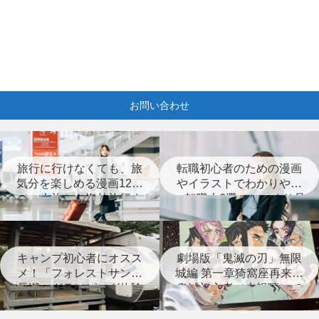
お問い合わせ
旅行に行けなくても、旅
転職初心者のための漫画
気分を楽しめる漫画12選
やイラストでわかりやす
（一人旅から海外旅行ま
い転職本6選＋じっくり見
で）
つめなおす本3選
キャンプ初心者にオスス
劇場版「鬼滅の刃」無限
メ！「フォレストサンズ
城編 第一章猗窩座再来は
長瀞」グランピング体験
鬼滅初心者（未視聴）で
レポート
も楽しめる？