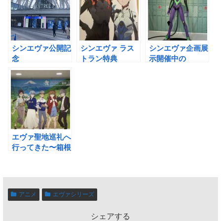
シンエヴァ公開記
シンエヴァ ラス
シンエヴァ企画展
念
トラン特典
示開催中の
「EVANGELION
『EVA-EXTRA-
「SMALL
トウキョウスカイ
EXTRA』〜シン
WORLDS
ツリー計画」へ行
エヴァの薄い本の
TOKYO」へ(パン
ってきた
中身は？〜
フレットでお得
に)行ってきた！
エヴァ聖地巡礼へ
行ってきた〜箱根
湯本駅から桃源台
駅〜
アニメ
エヴァシリーズ
シェアする