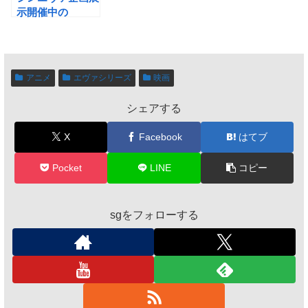
示開催中の
「SMALL
WORLDS
TOKYO」へ(パン
フレットでお得
アニメ
エヴァシリーズ
映画
に)行ってきた！
シェアする
X
Facebook
はてブ
Pocket
LINE
コピー
sgをフォローする