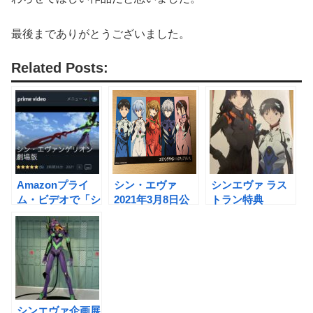
最後までありがとうございました。
Related Posts:
Amazonプライ
シン・エヴァ
シンエヴァ ラス
ム・ビデオで「シ
2021年3月8日公
トラン特典
ン・エヴァンゲリ
開決定(エヴァ初
『EVA-EXTRA-
オン劇場版」を無
心者が観る前に準
EXTRA』〜シン
料で観る方法(登
備すること)
エヴァの薄い本の
録から解約まで)
中身は？〜
シンエヴァ企画展