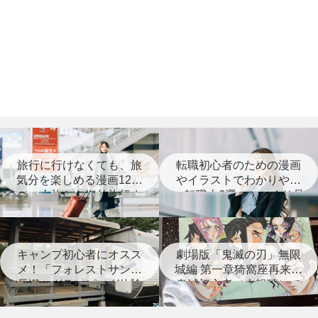
旅行に行けなくても、旅
転職初心者のための漫画
気分を楽しめる漫画12選
やイラストでわかりやす
（一人旅から海外旅行ま
い転職本6選＋じっくり見
で）
つめなおす本3選
キャンプ初心者にオスス
劇場版「鬼滅の刃」無限
メ！「フォレストサンズ
城編 第一章猗窩座再来は
長瀞」グランピング体験
鬼滅初心者（未視聴）で
レポート
も楽しめる？