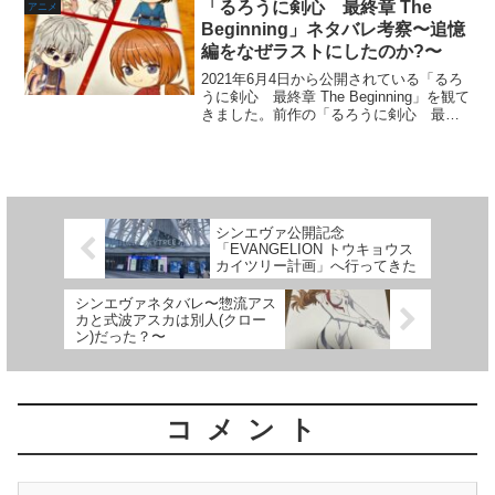
ナルクリアファイル (全5種)」がついてき
「るろうに剣心 最終章 The
アニメ
ます。コ...
Beginning」ネタバレ考察〜追憶
編をなぜラストにしたのか?〜
2021年6月4日から公開されている「るろ
うに剣心 最終章 The Beginning」を観て
きました。前作の「るろうに剣心 最終
章 The Final」の感想で作品としては面白
いながらもいくつか疑問を持ちました。
盛り上がりとして、『人誅編...
シンエヴァ公開記念
「EVANGELION トウキョウス
カイツリー計画」へ行ってきた
シンエヴァネタバレ〜惣流アス
カと式波アスカは別人(クロー
ン)だった？〜
コメント