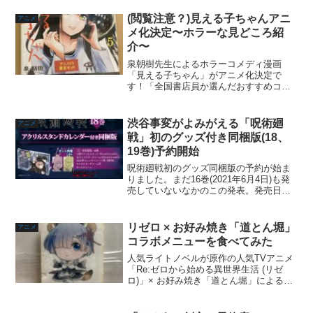
作品として内容やオチに関するネタバレ
はありませんが、構成としてのネタバレ
(閲覧注意？)見える子ちゃんアニ
アニメ
はありますのでご了...
メ化決定〜ホラーな見どころ紹
介〜
泉朝樹先生によるホラーコメディ漫画
「見える子ちゃん」がアニメ化決定で
す！「全国書店員か選んだおすすめコミ
ック2020一般部門」など様々な選書ラン
キングに名を連ねてきた注目作品です。
コメディ要素はありますが、ホラー漫画
渋谷事変がよみがえる「呪術廻
アニメ
でこういうランキングにエ...
戦」初のグッズ付き同梱版(18、
19巻)予約開始
呪術廻戦初のグッズ同梱版の予約が始ま
りました。まだ16巻(2021年6月4日)も発
売していないなかのこの発表。発売日は
まだまだ先ですが、このタイミングの予
約開始は争奪戦の可能性があるからです
かね。まずは『呪術廻戦 18巻 アクリル
リゼロ × お好み焼き「道とん堀」
アニメ
スタンドカ...
コラボメニューを食べてみた
人気ライトノベルが原作の人気TVアニメ
「Re:ゼロから始める異世界生活 (リゼ
ロ)」× お好み焼き「道とん堀」によるコ
ラボが行われています。オリジナルコラ
ボメニューを注文すると特典で「オリジ