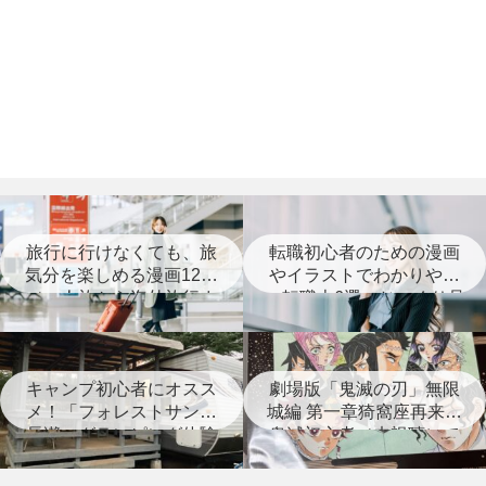
旅行に行けなくても、旅
転職初心者のための漫画
気分を楽しめる漫画12選
やイラストでわかりやす
（一人旅から海外旅行ま
い転職本6選＋じっくり見
で）
つめなおす本3選
キャンプ初心者にオスス
劇場版「鬼滅の刃」無限
メ！「フォレストサンズ
城編 第一章猗窩座再来は
長瀞」グランピング体験
鬼滅初心者（未視聴）で
レポート
も楽しめる？