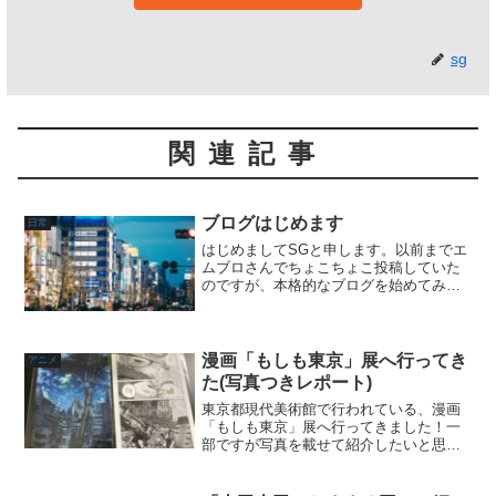
sg
関連記事
ブログはじめます
日常
はじめましてSGと申します。以前までエ
ムブロさんでちょこちょこ投稿していた
のですが、本格的なブログを始めてみた
いなと思ってこちらに移りました。タイ
トルは（仮）な感じはあるのですが、主
に音楽、映画、アニメあたりの趣味全開
で書いていこうと思って...
漫画「もしも東京」展へ行ってき
アニメ
た(写真つきレポート)
東京都現代美術館で行われている、漫画
「もしも東京」展へ行ってきました！一
部ですが写真を載せて紹介したいと思い
ます。漫画「もしも東京」展とは？東京
都と公益財団法人東京都歴史文化財団ア