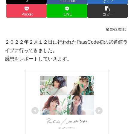
X
Facebook
はてブ
Pocket
LINE
コピー
2022.02.15
２０２２年２月１２日に行われたPassCode初の武道館ラ
イブに行ってきました。
感想をレポートしていきます。