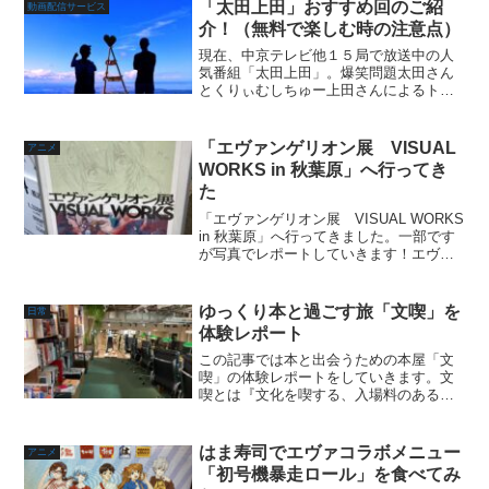
ーツカウシル東京が主催するTokyo Tokyo
「太田上田」おすすめ回のご紹
動画配信サービス
FESTI...
介！（無料で楽しむ時の注意点）
現在、中京テレビ他１５局で放送中の人
気番組「太田上田」。爆笑問題太田さん
とくりぃむしちゅー上田さんによるトー
ク番組で、YouTubeによる公開などの影
響でじわじわと人気を集めています！俳
優から歌手まで芸能界には隠れファン
「エヴァンゲリオン展 VISUAL
アニメ
（？）も多く存在し、...
WORKS in 秋葉原」へ行ってき
た
「エヴァンゲリオン展 VISUAL WORKS
in 秋葉原」へ行ってきました。一部です
が写真でレポートしていきます！エヴァ
ンゲリオン展とは？「エヴァンゲリオ
ン」シリーズのイラスト作品展であり、
300点を超える制作資料やイラスト作品
ゆっくり本と過ごす旅「文喫」を
日常
《ビジュ...
体験レポート
この記事では本と出会うための本屋「文
喫」の体験レポートをしていきます。文
喫とは『文化を喫する、入場料のある本
屋。』です。記事では始めに文喫の設備
案内、次に体験レポートをのせていま
す。「本は読み放題」、おまけにコーヒ
はま寿司でエヴァコラボメニュー
アニメ
ーと煎茶も飲み放題と、とに...
「初号機暴走ロール」を食べてみ