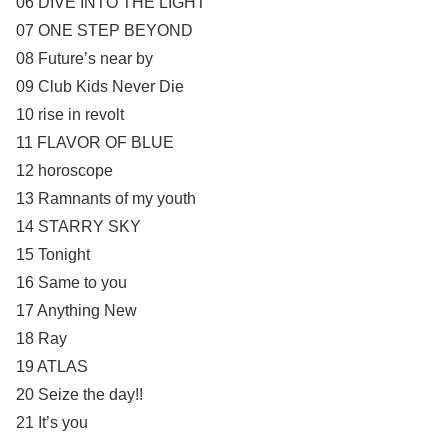
06 DIVE INTO THE LIGHT
07 ONE STEP BEYOND
08 Future’s near by
09 Club Kids Never Die
10 rise in revolt
11 FLAVOR OF BLUE
12 horoscope
13 Ramnants of my youth
14 STARRY SKY
15 Tonight
16 Same to you
17 Anything New
18 Ray
19 ATLAS
20 Seize the day!!
21 It’s you