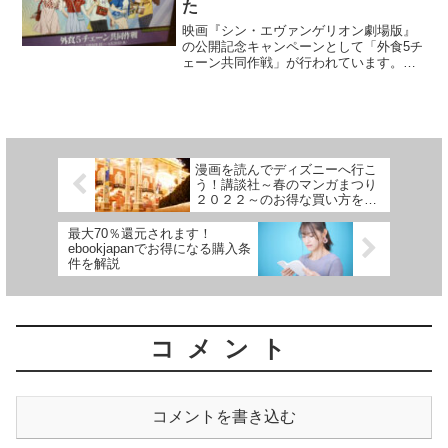
た
映画『シン・エヴァンゲリオン劇場版』
の公開記念キャンペーンとして「外食5チ
ェーン共同作戦」が行われています。自
分はアスカ推しなんで、限定クリアファ
イルを求めて「はま寿司」へ行ってきま
した。各チェーンで対象メニューを注文
した人には、オリジナル...
漫画を読んでディズニーへ行こ
う！講談社～春のマンガまつり
２０２２～のお得な買い方をご
紹介
最大70％還元されます！
ebookjapanでお得になる購入条
件を解説
コメント
コメントを書き込む