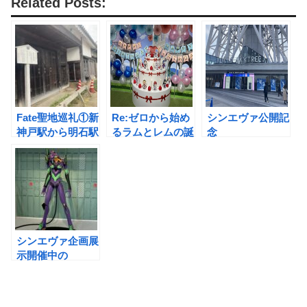
Related Posts:
Fate聖地巡礼①新
Re:ゼロから始め
シンエヴァ公開記
神戸駅から明石駅
るラムとレムの誕
念
まで〜1日でまわ
生日生活2021へ
「EVANGELION
るルート〜
行ってきた！
トウキョウスカイ
ツリー計画」へ行
ってきた
シンエヴァ企画展
示開催中の
「SMALL
WORLDS
TOKYO」へ(パン