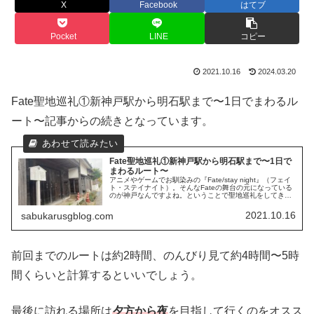
X
Facebook
はてブ
Pocket
LINE
コピー
2021.10.16
2024.03.20
Fate聖地巡礼①新神戸駅から明石駅まで〜1日でまわるル
ート〜記事からの続きとなっています。
Fate聖地巡礼①新神戸駅から明石駅まで〜1日で
まわるルート〜
アニメやゲームでお馴染みの『Fate/stay night』（フェイ
ト・ステイナイト）。そんなFateの舞台の元になっている
のが神戸なんですよね。ということで聖地巡礼をしてきま
した！1日の計画だった為に館内の見学まで観れないとこ
ろもありまし...
2021.10.16
sabukarusgblog.com
前回までのルートは約2時間、のんびり見て約4時間〜5時
間くらいと計算するといいでしょう。
最後に訪れる場所は
夕方から夜
を目指して行くのをオスス