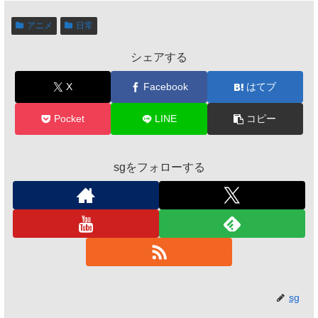
フレットでお得
に)行ってきた！
アニメ
日常
シェアする
X
Facebook
はてブ
Pocket
LINE
コピー
sgをフォローする
sg