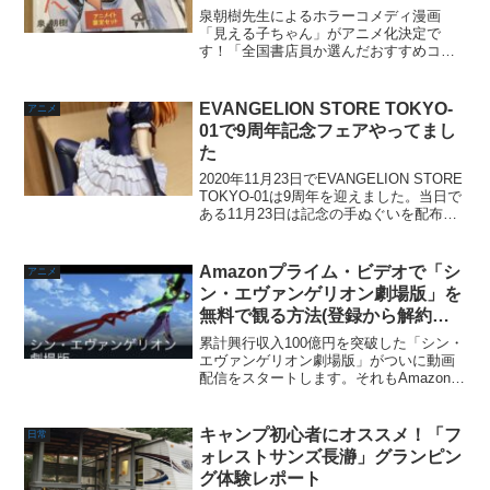
泉朝樹先生によるホラーコメディ漫画
「見える子ちゃん」がアニメ化決定で
す！「全国書店員か選んだおすすめコミ
ック2020一般部門」など様々な選書ラン
キングに名を連ねてきた注目作品です。
コメディ要素はありますが、ホラー漫画
EVANGELION STORE TOKYO-
アニメ
でこういうランキングにエ...
01で9周年記念フェアやってまし
た
2020年11月23日でEVANGELION STORE
TOKYO-01は9周年を迎えました。当日で
ある11月23日は記念の手ぬぐいを配布し
たり、ゆるしととの撮影ができた模様で
す。そんな当日は行けてないのですが、
先日池袋へ用事があったので...
Amazonプライム・ビデオで「シ
アニメ
ン・エヴァンゲリオン劇場版」を
無料で観る方法(登録から解約ま
で)
累計興行収入100億円を突破した「シン・
エヴァンゲリオン劇場版」がついに動画
配信をスタートします。それもAmazon
Prime Video(Amazonプライム・ビデオ)
にてプライム会員限定で独占配信という
ものです。アマプラ登録者民は歓喜...
キャンプ初心者にオススメ！「フ
日常
ォレストサンズ長瀞」グランピン
グ体験レポート