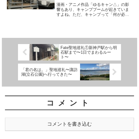
漫画・アニメ作品「ゆるキャン△」の影
響もあり、キャンプブームが起きていま
すよね。ただ、キャンプって「何が必要
なのか？」「衛生面や体調面で不安があ
る」など初心者にはやってみたいけど、
ハードルが高いな～って感じる人も多い
と思います。そんな方にお...
Fate聖地巡礼①新神戸駅から明
石駅まで〜1日でまわるルー
ト〜
「君の名は。」聖地巡礼〜諏訪
湖(立石公園)へ行ってきた〜
コメント
コメントを書き込む