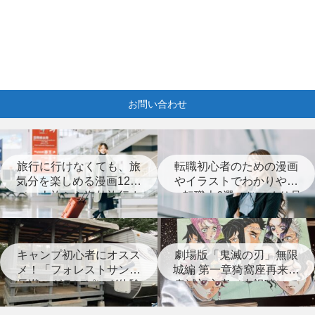
お問い合わせ
旅行に行けなくても、旅
転職初心者のための漫画
気分を楽しめる漫画12選
やイラストでわかりやす
（一人旅から海外旅行ま
い転職本6選＋じっくり見
で）
つめなおす本3選
キャンプ初心者にオスス
劇場版「鬼滅の刃」無限
メ！「フォレストサンズ
城編 第一章猗窩座再来は
長瀞」グランピング体験
鬼滅初心者（未視聴）で
レポート
も楽しめる？