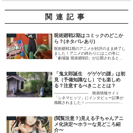
関連記事
呪術廻戦2期はコミックのどこか
アニメ
ら？(ネタバレあり)
呪術廻戦1期のアニメが好評のまま終了し
ました！アニメの終わりにはこの冬に
「劇場版 呪術廻戦0」が公開されるとい
うサプライズ発表がありました。一旦ア
ニメは終了ですが、もちろん連載は続い
てます。この人気っぷりですと、そう遠
「鬼太郎誕生 ゲゲゲの謎」は初
アニメ
くない日に2期も必ず放...
見（予備知識なし）でも楽しめ
る？注意するべきこととは？
----------------------------- 映画情報サイト
「シネマヒッツ」にインタビュー記事が
掲載されました！-----------------------------現
在公開中の映画「鬼太郎誕生 ゲゲゲの
謎」ですが、口コミ...
(閲覧注意？)見える子ちゃんアニ
アニメ
メ化決定〜ホラーな見どころ紹
介〜