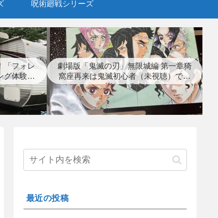
ズ
呪術廻戦シリーズ
！「フォレ
劇場版「鬼滅の刃」無限城編 第一章猗
ング体験レ
窩座再来は鬼滅初心者（未視聴）でも
楽しめる？
最近の投稿