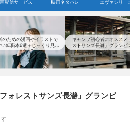
画配信サービス
映画ネタバレ
エヴァシリー
者のための漫画やイラストで
キャンプ初心者にオススメ
すい転職本6選＋じっくり見つ
ストサンズ長瀞」グランピ
めなおす本3選
ポート
「フォレストサンズ長瀞」グランピ
ます