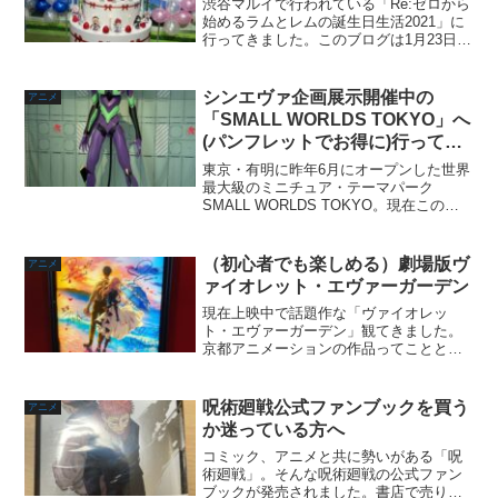
渋谷マルイで行われている「Re:ゼロから
始めるラムとレムの誕生日生活2021」に
行ってきました。このブログは1月23日の
レポートでしたが、展示が解禁された2月
2日誕生日当日も行ってきました！ラムレ
ム生誕祭「Re:ゼロから始めるラムとレム
シンエヴァ企画展示開催中の
アニメ
の誕...
「SMALL WORLDS TOKYO」へ
(パンフレットでお得に)行ってき
た！
東京・有明に昨年6月にオープンした世界
最大級のミニチュア・テーマパーク
SMALL WORLDS TOKYO。現在この
SMALL WORLDS TOKYOにて『シン・
エヴァンゲリオン劇場版』とのコラボし
た企画が期間限定で行われています。こ
（初心者でも楽しめる）劇場版ヴ
アニメ
の...
ァイオレット・エヴァーガーデン
現在上映中で話題作な「ヴァイオレッ
ト・エヴァーガーデン」観てきました。
京都アニメーションの作品ってこととそ
の映像美に公開前から気になってはいた
のですが…アニメを放送時に観てないん
ですよ。さらに動画配信がネトフリのみ
呪術廻戦公式ファンブックを買う
アニメ
なんで、U-NEXTユーザ...
か迷っている方へ
コミック、アニメと共に勢いがある「呪
術廻戦」。そんな呪術廻戦の公式ファン
ブックが発売されました。書店で売り切