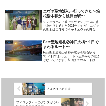
れ続出したりしているファンブックです
が、賛否があるくらいいろいろ濃い内容
です。まだ買ってない方、買うか迷って
エヴァ聖地巡礼へ行ってきた〜箱
アニメ
いる方の参考になれば幸い...
根湯本駅から桃源台駅〜
シンエヴァの上映でエヴァシリーズの盛
り上がりを感じた2021年ですが、エヴァ
の聖地はご存知ですか？エヴァの舞台で
ある第３新東京市は箱根がモデルと言わ
れています。実際に駅の各所でもエヴァ
関連のものが多数あり、エヴァファンに
Fate聖地巡礼②神戸大橋〜1日で
アニメ
とってお馴染みの場所...
まわるルート〜
Fate聖地巡礼①新神戸駅から明石駅ま
で〜1日でまわるルート〜記事からの続き
となっています。前回までのルートは約2
時間、のんびり見て約4時間〜5時間くら
いと計算するといいでしょう。最後に訪
れる場所は夕方から夜を目指して行くの
をオススメします...
ブログはじめます
フィロソフィーのダンスがつい
にメジャーデビュー