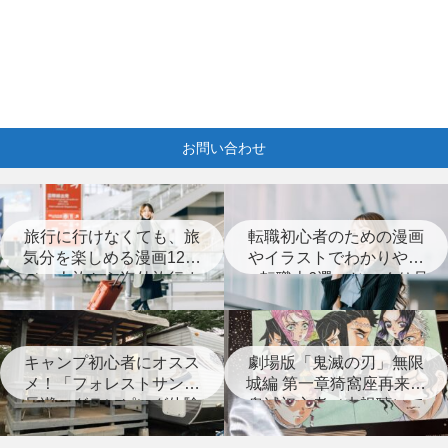
お問い合わせ
旅行に行けなくても、旅
転職初心者のための漫画
気分を楽しめる漫画12選
やイラストでわかりやす
（一人旅から海外旅行ま
い転職本6選＋じっくり見
で）
つめなおす本3選
キャンプ初心者にオスス
劇場版「鬼滅の刃」無限
メ！「フォレストサンズ
城編 第一章猗窩座再来は
長瀞」グランピング体験
鬼滅初心者（未視聴）で
レポート
も楽しめる？