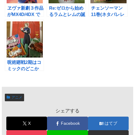
ヱヴァ新劇３作品
Re:ゼロから始め
チェンソーマン
がMX4D/4DX で
るラムとレムの誕
11巻(ネタバレレ
公開
生日生活2021へ
ビュー)
行ってきた！
呪術廻戦2期はコ
ミックのどこか
ら？(ネタバレあ
り)
アニメ
シェアする
X
Facebook
はてブ