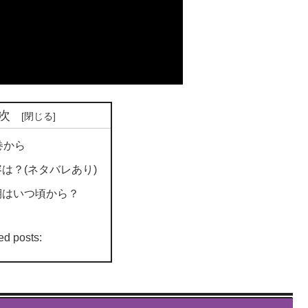
次
巻から
容は？(ネタバレあり)
期はいつ頃から？
ed posts: