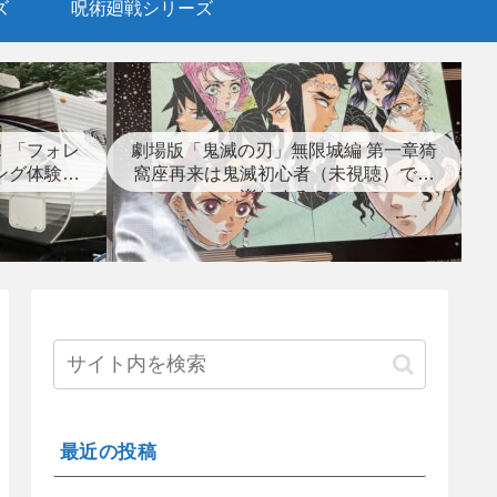
ズ
呪術廻戦シリーズ
！「フォレ
劇場版「鬼滅の刃」無限城編 第一章猗
ング体験レ
窩座再来は鬼滅初心者（未視聴）でも
楽しめる？
最近の投稿