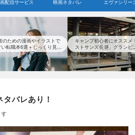
画配信サービス
映画ネタバレ
エヴァシリー
者のための漫画やイラストで
キャンプ初心者にオススメ
すい転職本6選＋じっくり見つ
ストサンズ長瀞」グランピ
めなおす本3選
ポート
ネタバレあり！
ます