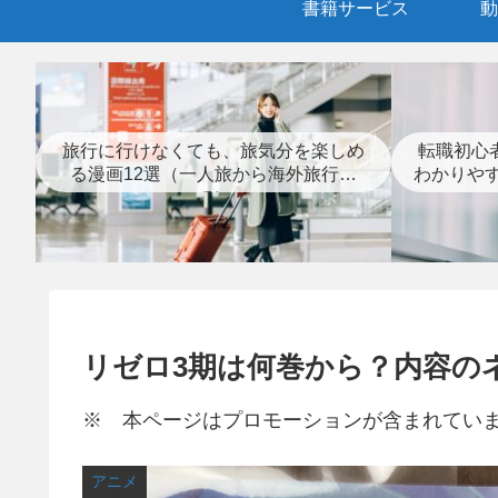
書籍サービス
動
旅行に行けなくても、旅気分を楽しめ
転職初心
る漫画12選（一人旅から海外旅行ま
わかりや
で）
リゼロ3期は何巻から？内容の
※ 本ページはプロモーションが含まれてい
アニメ