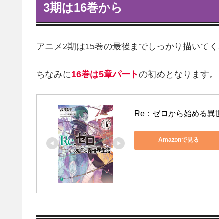
3期は16巻から
アニメ2期は15巻の最後までしっかり描いてく
ちなみに
16巻は5章パート
の初めとなります。
Re：ゼロから始める異世界
Amazonで見る