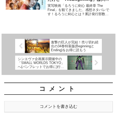
夫？〜
実写映画「るろうに剣心 最終章 The
Final」を観てきました、感想ネタバレで
す！るろうに剣心とは？累計発行部数
7200万部の和月伸宏先生による人気コミ
ックシリーズ。幕末で「人斬り抜刀斎」
として恐れられた伝説の刺客、緋村剣
心。明治維新後...
進撃の巨人が完結！売り切れ続
出の34巻特装版(Beginningと
Ending)をお得に読もう
シンエヴァ企画展示開催中の
「SMALL WORLDS TOKYO」
へ(パンフレットでお得に)行っ
てきた！
コメント
コメントを書き込む