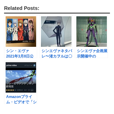
Related Posts:
シン・エヴァ
シンエヴァネタバ
シンエヴァ企画展
2021年3月8日公
レ〜渚カヲルは〇
示開催中の
開決定(エヴァ初
〇のクローン？〜
「SMALL
心者が観る前に準
WORLDS
備すること)
TOKYO」へ(パン
フレットでお得
に)行ってきた！
Amazonプライ
ム・ビデオで「シ
ン・エヴァンゲリ
オン劇場版」を無