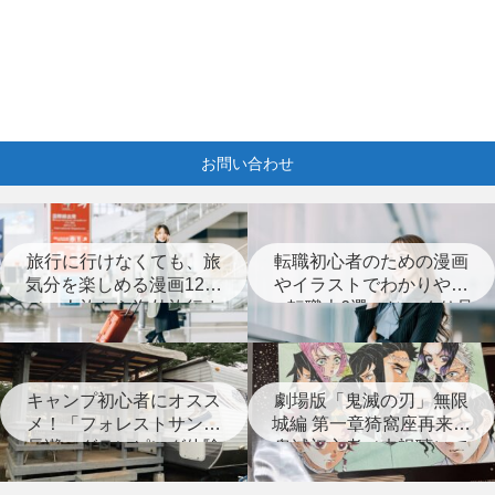
お問い合わせ
旅行に行けなくても、旅
転職初心者のための漫画
気分を楽しめる漫画12選
やイラストでわかりやす
（一人旅から海外旅行ま
い転職本6選＋じっくり見
で）
つめなおす本3選
キャンプ初心者にオスス
劇場版「鬼滅の刃」無限
メ！「フォレストサンズ
城編 第一章猗窩座再来は
長瀞」グランピング体験
鬼滅初心者（未視聴）で
レポート
も楽しめる？