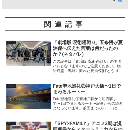
関連記事
「劇場版 呪術廻戦 0」五条悟が夏
アニメ
油傑へ伝えた言葉は何だったの
か？(ネタバレ)
この記事は「劇場版 呪術廻戦 0」のネタ
バレとなりますのでご注意ください。物
語終盤、戦闘に敗れた夏油傑(げとう すぐ
る)の元へ五条悟(ごじょう さとる)が現れ
ます。夏油は戦うことを諦め、五条と話
をします。会話の最後に五条があるセリ
Fate聖地巡礼②神戸大橋〜1日で
アニメ
フを吐き、...
まわるルート〜
Fate聖地巡礼①新神戸駅から明石駅ま
で〜1日でまわるルート〜記事からの続き
となっています。前回までのルートは約2
時間、のんびり見て約4時間〜5時間くら
いと計算するといいでしょう。最後に訪
れる場所は夕方から夜を目指して行くの
「SPY×FAMILY」アニメ2期は漫
アニメ
をオススメします...
画何巻からスタート？これからの