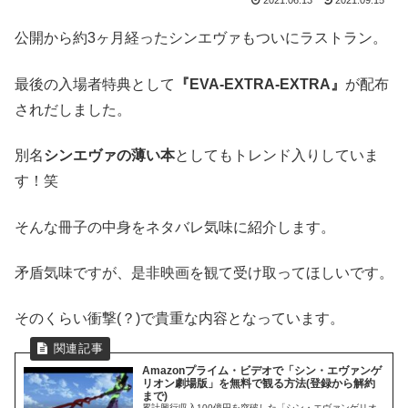
2021.06.13
2021.09.15
公開から約3ヶ月経ったシンエヴァもついにラストラン。
最後の入場者特典として
『EVA-EXTRA-EXTRA』
が配布
されだしました。
別名
シンエヴァの薄い本
としてもトレンド入りしていま
す！笑
そんな冊子の中身をネタバレ気味に紹介します。
矛盾気味ですが、是非映画を観て受け取ってほしいです。
そのくらい衝撃(？)で貴重な内容となっています。
Amazonプライム・ビデオで「シン・エヴァンゲ
リオン劇場版」を無料で観る方法(登録から解約
まで)
累計興行収入100億円を突破した「シン・エヴァンゲリオ