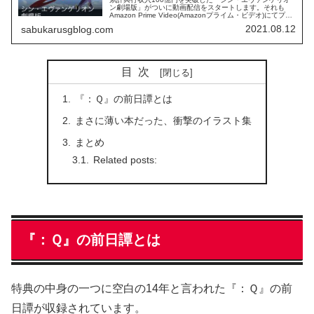
ン劇場版」がついに動画配信をスタートします。それも
Amazon Prime Video(Amazonプライム・ビデオ)にてプラ
イム会員限定で独占配信というものです。アマプラ登録者
2021.08.12
sabukarusgblog.com
民は歓喜...
目次
『：Ｑ』の前日譚とは
まさに薄い本だった、衝撃のイラスト集
まとめ
Related posts:
『：Ｑ』の前日譚とは
特典の中身の一つに空白の14年と言われた『：Ｑ』の前
日譚が収録されています。