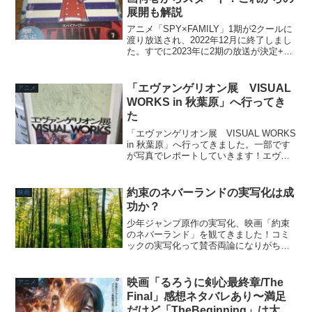
展開も解説
アニメ「SPY×FAMILY」1期が2クールに
渡り放送され、2022年12月に終了しまし
た。すでに2023年に2期の放送が決定+劇
場版の公開も発表されているので、2023
年も「SPY×FAMILY」も楽しめそうで安
心ですね。この記事ではアニ...
「エヴァンゲリオン展 VISUAL
アニメ
WORKS in 秋葉原」へ行ってき
た
「エヴァンゲリオン展 VISUAL WORKS
in 秋葉原」へ行ってきました。一部です
が写真でレポートしていきます！エヴァ
ンゲリオン展とは？「エヴァンゲリオ
ン」シリーズのイラスト作品展であり、
300点を超える制作資料やイラスト作品
約束のネバーランドの実写化は成
映画
《ビジュ...
功か？
少年ジャンプ原作の実写化、映画「約束
のネバーランド」を観てきました！コミ
ックの実写化って賛否両論になりがちで
すよね。これも作品の思い入れや設定変
更の規模などで人によって変わると思い
ます。個人の評価として、映画「約束の
映画「るろうに剣心最終章/The
アニメ
ネバーランド」は原作派も...
Final」感想ネタバレあり〜満足
だけど「TheBeginning」は大丈