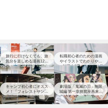
旅行に行けなくても、旅
転職初心者のための漫画
気分を楽しめる漫画12選
やイラストでわかりやす
（一人旅から海外旅行ま
い転職本6選＋じっくり見
で）
つめなおす本3選
キャンプ初心者にオスス
劇場版「鬼滅の刃」無限
メ！「フォレストサンズ
城編 第一章猗窩座再来は
長瀞」グランピング体験
鬼滅初心者（未視聴）で
レポート
も楽しめる？