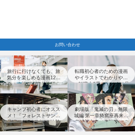
お問い合わせ
旅行に行けなくても、旅
転職初心者のための漫画
気分を楽しめる漫画12選
やイラストでわかりやす
（一人旅から海外旅行ま
い転職本6選＋じっくり見
で）
つめなおす本3選
キャンプ初心者にオスス
劇場版「鬼滅の刃」無限
メ！「フォレストサンズ
城編 第一章猗窩座再来は
長瀞」グランピング体験
鬼滅初心者（未視聴）で
レポート
も楽しめる？