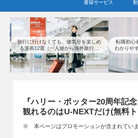
書籍サービス
動
旅行に行けなくても、旅気分を楽しめ
転職初心
る漫画12選（一人旅から海外旅行ま
わかりや
で）
『ハリー・ポッター20周年記
観れるのはU-NEXTだけ(無料
※ 本ページはプロモーションが含まれてい