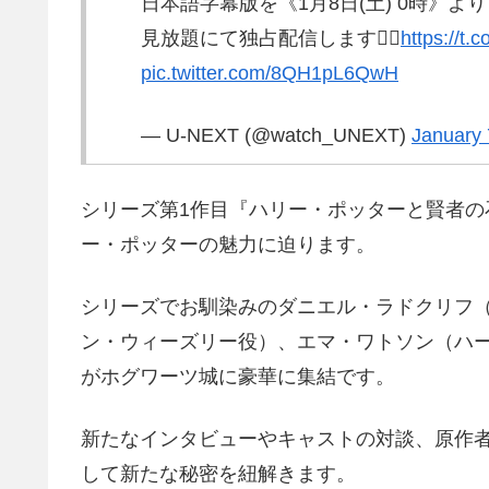
日本語字幕版を《1月8日(土) 0時》より
見放題にて独占配信します🧙‍♂️
https://t
pic.twitter.com/8QH1pL6QwH
— U-NEXT (@watch_UNEXT)
January 
シリーズ第1作目『ハリー・ポッターと賢者の
ー・ポッターの魅力に迫ります。
シリーズでお馴染みのダニエル・ラドクリフ
ン・ウィーズリー役）、エマ・ワトソン（ハ
がホグワーツ城に豪華に集結です。
新たなインタビューやキャストの対談、原作者
して新たな秘密を紐解きます。