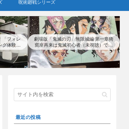
ズ
呪術廻戦シリーズ
！「フォレ
劇場版「鬼滅の刃」無限城編 第一章猗
ング体験レ
窩座再来は鬼滅初心者（未視聴）でも
楽しめる？
最近の投稿