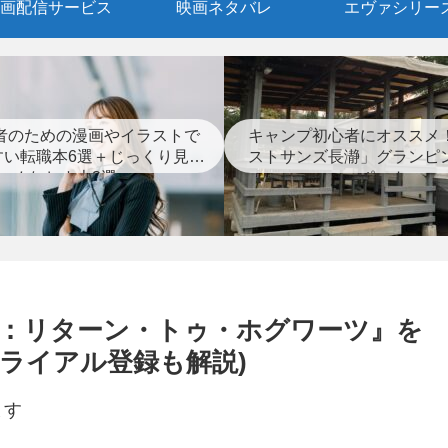
画配信サービス
映画ネタバレ
エヴァシリー
者のための漫画やイラストで
キャンプ初心者にオススメ
すい転職本6選＋じっくり見つ
ストサンズ長瀞」グランピ
めなおす本3選
ポート
念：リターン・トゥ・ホグワーツ』を
トライアル登録も解説)
ます