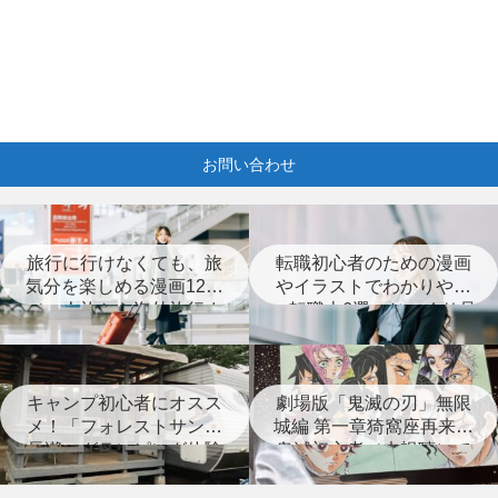
お問い合わせ
旅行に行けなくても、旅
転職初心者のための漫画
気分を楽しめる漫画12選
やイラストでわかりやす
（一人旅から海外旅行ま
い転職本6選＋じっくり見
で）
つめなおす本3選
キャンプ初心者にオスス
劇場版「鬼滅の刃」無限
メ！「フォレストサンズ
城編 第一章猗窩座再来は
長瀞」グランピング体験
鬼滅初心者（未視聴）で
レポート
も楽しめる？