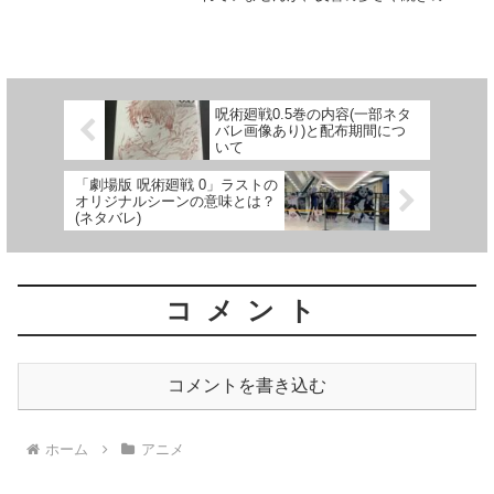
わせ演出もあったことを考えると、2期も
確実に放送されると思います。この記事
では「チェンソーマン」2期が漫画の何巻
からなのか、アニ...
呪術廻戦0.5巻の内容(一部ネタ
バレ画像あり)と配布期間につ
いて
「劇場版 呪術廻戦 0」ラストの
オリジナルシーンの意味とは？
(ネタバレ)
コメント
コメントを書き込む
ホーム
アニメ