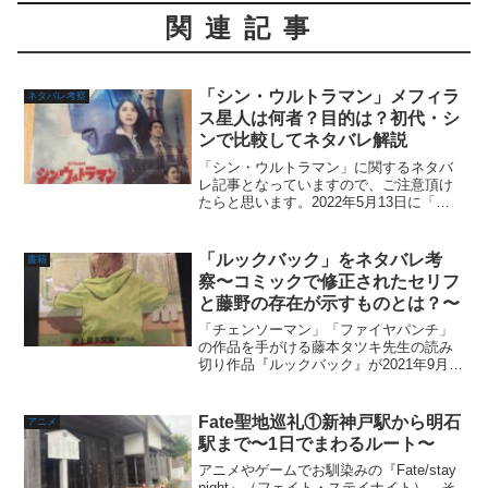
関連記事
「シン・ウルトラマン」メフィラ
ネタバレ考察
ス星人は何者？目的は？初代・シ
ンで比較してネタバレ解説
「シン・ウルトラマン」に関するネタバ
レ記事となっていますので、ご注意頂け
たらと思います。2022年5月13日に「シ
ン・ウルトラマン」が公開されました。
作中には山本耕史さんが演じる「メフィ
ラス星人」が登場します。このメフィラ
「ルックバック」をネタバレ考
書籍
ス星人は人間味があ...
察〜コミックで修正されたセリフ
と藤野の存在が示すものとは？〜
「チェンソーマン」「ファイヤパンチ」
の作品を手がける藤本タツキ先生の読み
切り作品『ルックバック』が2021年9月3
日に発売されました。この作品はジャン
プ＋に無料で掲載され、ジャンプ＋史上
最多閲覧数も記録して、Twitterでもトレ
Fate聖地巡礼①新神戸駅から明石
アニメ
ンド入りす...
駅まで〜1日でまわるルート〜
アニメやゲームでお馴染みの『Fate/stay
night』（フェイト・ステイナイト）。そ