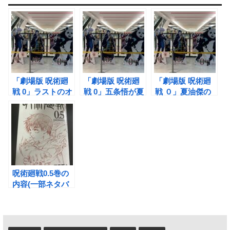
「劇場版 呪術廻
「劇場版 呪術廻
「劇場版 呪術廻
戦 0」ラストのオ
戦 0」五条悟が夏
戦 ０」夏油傑の
リジナルシーンの
油傑へ伝えた言葉
真の目的&なぜ呪
意味とは？(ネタ
は何だったのか？
詛師になってしま
バレ)
(ネタバレ)
ったのか？（ネタ
バレ）
呪術廻戦0.5巻の
内容(一部ネタバ
レ画像あり)と配
布期間について