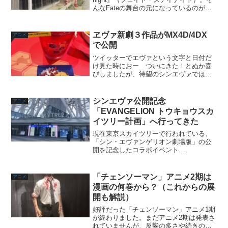
んなFateの舞台の元になっているのが神
戸なんですよね。ということで聖地巡礼
をしてきました！1日の計画だった為に館
内の見学まで観れないところもありま
ヱヴァ新劇３作品がMX4D/4DX
アニメ
し...
で公開
ツイッターでエヴァという文字と日付だ
け見た時におー ついにきた！とぬか喜
びしましたが、待望のシンエヴァではご
ざいませんでした（泣）今回発表された
のは『ヱヴァンゲリヲン新劇場版』シリ
ーズ3作のMX4D、4DXの期間限定上映が
シンエヴァ公開記念
アニメ
決定というニュース...
「EVANGELION トウキョウスカ
イツリー計画」へ行ってきた
現在東京スカイツリーで行われている、
「シン・エヴァンゲリオン劇場版」の公
開を記念したコラボイベント
「EVANGELION トウキョウスカイツリ
ー計画」へ遊びに行きました！天望デッ
キで使徒襲来？まずは天望デッキフロア
「チェンソーマン」アニメ2期は
アニメ
350でNERVの使徒襲来...
漫画の何巻から？（これからの展
開も解説）
好評だった「チェンソーマン」アニメ1期
が終わりました。まだアニメ2期は発表さ
れていませんが、反響の多さや続きの匂