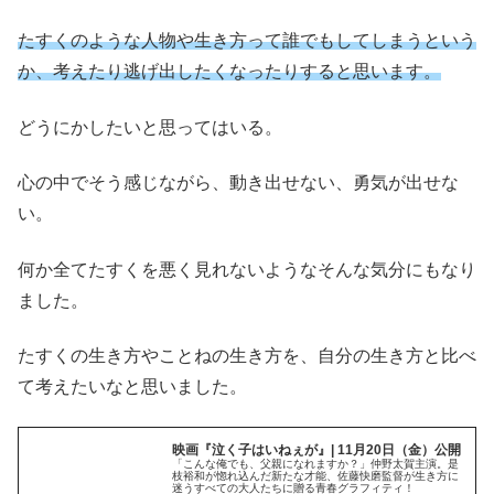
たすくのような人物や生き方って誰でもしてしまうという
か、考えたり逃げ出したくなったりすると思います。
どうにかしたいと思ってはいる。
心の中でそう感じながら、動き出せない、勇気が出せな
い。
何か全てたすくを悪く見れないようなそんな気分にもなり
ました。
たすくの生き方やことねの生き方を、自分の生き方と比べ
て考えたいなと思いました。
映画『泣く子はいねぇが』| 11月20日（金）公開
「こんな俺でも、父親になれますか？」仲野太賀主演。是
枝裕和が惚れ込んだ新たな才能、佐藤快磨監督が生き方に
迷うすべての大人たちに贈る青春グラフィティ！