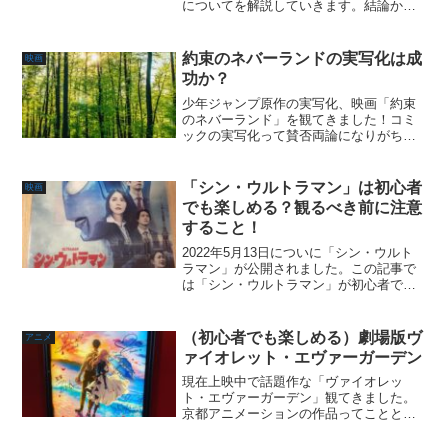
についてを解説していきます。結論から
申しますと、「アニメ未視聴でもキャン
プ・日常系のアニメ好きにはそれなりに
は楽しめますが、登場人物に感情移入し
約束のネバーランドの実写化は成
映画
づらい＋置いてかれる要素...
功か？
少年ジャンプ原作の実写化、映画「約束
のネバーランド」を観てきました！コミ
ックの実写化って賛否両論になりがちで
すよね。これも作品の思い入れや設定変
更の規模などで人によって変わると思い
ます。個人の評価として、映画「約束の
「シン・ウルトラマン」は初心者
映画
ネバーランド」は原作派も...
でも楽しめる？観るべき前に注意
すること！
2022年5月13日についに「シン・ウルト
ラマン」が公開されました。この記事で
は「シン・ウルトラマン」が初心者でも
楽しめるかご紹介しますが、早速簡潔に
申し上げたいと思います。『「シン・ウ
ルトラマン」は初心者でも楽しめるが、
（初心者でも楽しめる）劇場版ヴ
アニメ
先入観ゼロで観るこ...
ァイオレット・エヴァーガーデン
現在上映中で話題作な「ヴァイオレッ
ト・エヴァーガーデン」観てきました。
京都アニメーションの作品ってこととそ
の映像美に公開前から気になってはいた
のですが…アニメを放送時に観てないん