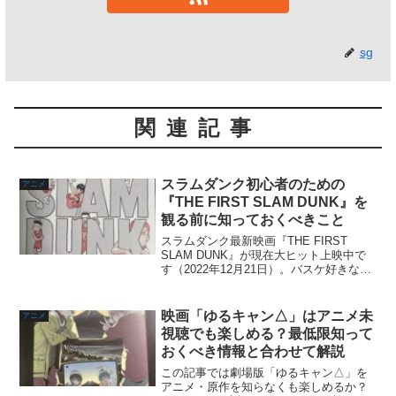
sg
関連記事
スラムダンク初心者のための
アニメ
『THE FIRST SLAM DUNK』を
観る前に知っておくべきこと
スラムダンク最新映画『THE FIRST
SLAM DUNK』が現在大ヒット上映中で
す（2022年12月21日）。バスケ好きなら
ずとも人気な作品ではありますが、漫画
は90年代に連載、同時期にアニメも放送
と20年以上が経過している作品でもあ
映画「ゆるキャン△」はアニメ未
アニメ
り...
視聴でも楽しめる？最低限知って
おくべき情報と合わせて解説
この記事では劇場版「ゆるキャン△」を
アニメ・原作を知らなくも楽しめるか？