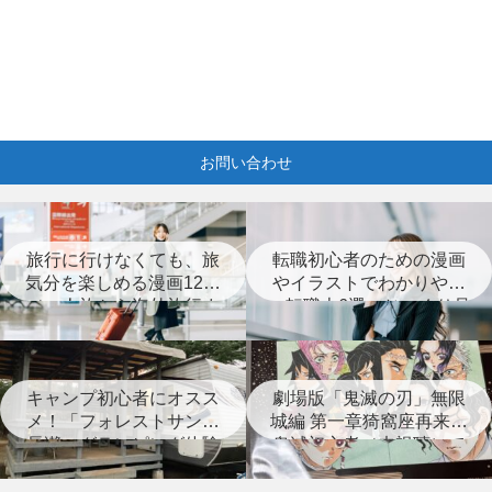
お問い合わせ
旅行に行けなくても、旅
転職初心者のための漫画
気分を楽しめる漫画12選
やイラストでわかりやす
（一人旅から海外旅行ま
い転職本6選＋じっくり見
で）
つめなおす本3選
キャンプ初心者にオスス
劇場版「鬼滅の刃」無限
メ！「フォレストサンズ
城編 第一章猗窩座再来は
長瀞」グランピング体験
鬼滅初心者（未視聴）で
レポート
も楽しめる？