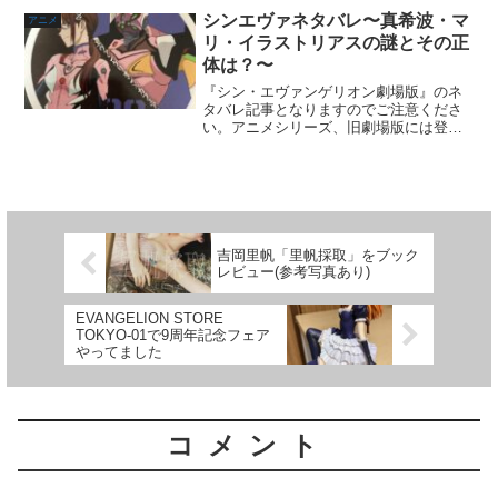
ですよ。さらに動画配信がネトフリのみ
シンエヴァネタバレ〜真希波・マ
アニメ
なんで、U-NEXTユーザ...
リ・イラストリアスの謎とその正
体は？〜
『シン・エヴァンゲリオン劇場版』のネ
タバレ記事となりますのでご注意くださ
い。アニメシリーズ、旧劇場版には登場
していなかった真希波・マリ・イラスト
リアス。新劇場版の「破」からいきなり
登場したにも関わらず、ネルフでエヴァ
に乗り当たり前のように戦...
吉岡里帆「里帆採取」をブック
レビュー(参考写真あり)
EVANGELION STORE
TOKYO-01で9周年記念フェア
やってました
コメント