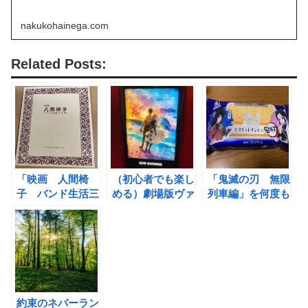
nakukohainega.com
Related Posts:
「映画 人間椅
（初心者でも楽し
「鬼滅の刃 無限
子 バンド生活三
める）劇場版ヴァ
列車編」を何度も
十年」 レビュー
イオレット・エヴ
観に行きたくなる
ァーガーデン
3つの理由(ネタバ
レあり)
約束のネバーラン