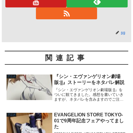
sg
関連記事
『シン・エヴァンゲリオン劇場
アニメ
版:||』ストーリーをネタバレ解説
『シン・エヴァンゲリオン劇場版:||』を
ついに観てきました。感想を書いていき
ますが、ネタバレを含みますのでご注意
ください。ネタバレレビューとしての矛
盾かもしれませんが、もしエヴァが好き
で映画に行く予定があるのであれば、ネ
EVANGELION STORE TOKYO-
アニメ
タバレを観ずに行って...
01で9周年記念フェアやってまし
た