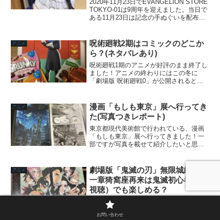
2020年11月23日でEVANGELION STORE
TOKYO-01は9周年を迎えました。当日で
ある11月23日は記念の手ぬぐいを配布し
たり、ゆるしととの撮影ができた模様で
す。そんな当日は行けてないのですが、
先日池袋へ用事があったので...
呪術廻戦2期はコミックのどこか
アニメ
ら？(ネタバレあり)
呪術廻戦1期のアニメが好評のまま終了し
ました！アニメの終わりにはこの冬に
「劇場版 呪術廻戦0」が公開されるとい
うサプライズ発表がありました。一旦ア
ニメは終了ですが、もちろん連載は続い
てます。この人気っぷりですと、そう遠
漫画「もしも東京」展へ行ってき
アニメ
くない日に2期も必ず放...
た(写真つきレポート)
東京都現代美術館で行われている、漫画
「もしも東京」展へ行ってきました！一
部ですが写真を載せて紹介したいと思い
ます。漫画「もしも東京」展とは？東京
都と公益財団法人東京都歴史文化財団ア
ーツカウシル東京が主催するTokyo Tokyo
劇場版「鬼滅の刃」無限城編 第
アニメ
FESTI...
一章猗窩座再来は鬼滅初心者（未
視聴）でも楽しめる？
この記事では劇場版「鬼滅の刃」無限城
編 第一章猗窩座再来は作品未視聴でも楽
お問い合わせ
しめるのか？をご紹介します。また、作