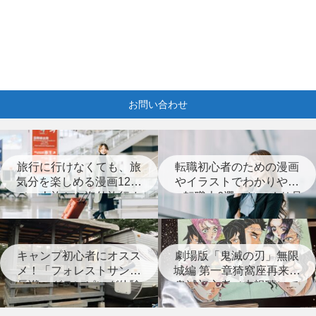
お問い合わせ
旅行に行けなくても、旅
転職初心者のための漫画
気分を楽しめる漫画12選
やイラストでわかりやす
（一人旅から海外旅行ま
い転職本6選＋じっくり見
で）
つめなおす本3選
キャンプ初心者にオスス
劇場版「鬼滅の刃」無限
メ！「フォレストサンズ
城編 第一章猗窩座再来は
長瀞」グランピング体験
鬼滅初心者（未視聴）で
レポート
も楽しめる？