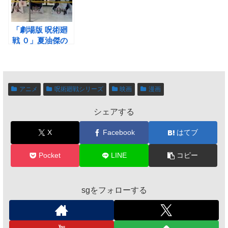
「劇場版 呪術廻
戦 ０」夏油傑の
真の目的&なぜ呪
詛師になってしま
ったのか？（ネタ
バレ）
アニメ
呪術廻戦シリーズ
映画
漫画
シェアする
X
Facebook
はてブ
Pocket
LINE
コピー
sgをフォローする