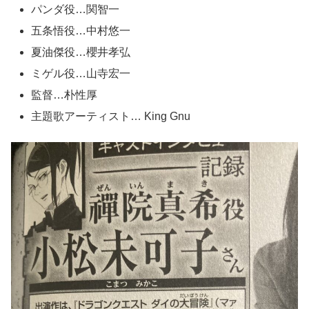
パンダ役…関智一
五条悟役…中村悠一
夏油傑役…櫻井孝弘
ミゲル役…山寺宏一
監督…朴性厚
主題歌アーティスト… King Gnu