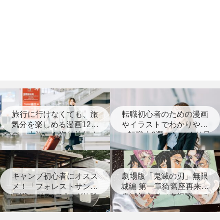
旅行に行けなくても、旅
転職初心者のための漫画
気分を楽しめる漫画12選
やイラストでわかりやす
（一人旅から海外旅行ま
い転職本6選＋じっくり見
で）
つめなおす本3選
キャンプ初心者にオスス
劇場版「鬼滅の刃」無限
メ！「フォレストサンズ
城編 第一章猗窩座再来は
長瀞」グランピング体験
鬼滅初心者（未視聴）で
レポート
も楽しめる？