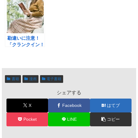
(イーブックジャ
マン」内容ガイド
リット・デメリッ
パン)のメリット
トを詳しく解説
とデメリットを詳
しく解説
勘違いに注意！
「クランクイン！
コミック」の解約
と退会を解説
書籍
漫画
電子書籍
シェアする
X
Facebook
はてブ
Pocket
LINE
コピー