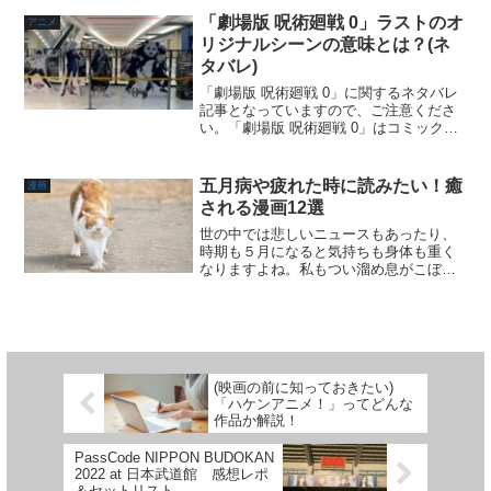
心ですね。この記事ではアニ...
「劇場版 呪術廻戦 0」ラストのオ
アニメ
リジナルシーンの意味とは？(ネ
タバレ)
「劇場版 呪術廻戦 0」に関するネタバレ
記事となっていますので、ご注意くださ
い。「劇場版 呪術廻戦 0」はコミック
「呪術廻戦 0 東京都立呪術高等専門学
校」(0巻)が原作となっています。映画に
おいてストーリーやセリフも含めてほぼ
五月病や疲れた時に読みたい！癒
漫画
原作通りの内...
される漫画12選
世の中では悲しいニュースもあったり、
時期も５月になると気持ちも身体も重く
なりますよね。私もつい溜め息がこぼれ
たり、やる気もなくなってしまう時があ
ります。 この記事ではそんな方やそん
な時に読んでほしい癒される漫画を12作
品厳選しました。考える...
(映画の前に知っておきたい)
「ハケンアニメ！」ってどんな
作品か解説！
PassCode NIPPON BUDOKAN
2022 at 日本武道館 感想レポ
＆セットリスト