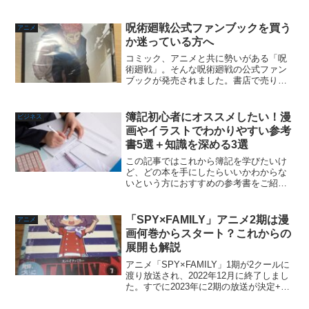
いての展望も考察していきます！また、
作品として内容やオチに関するネタバレ
はありませんが、構成としてのネタバレ
呪術廻戦公式ファンブックを買う
アニメ
はありますのでご了...
か迷っている方へ
コミック、アニメと共に勢いがある「呪
術廻戦」。そんな呪術廻戦の公式ファン
ブックが発売されました。書店で売り切
れ続出したりしているファンブックです
が、賛否があるくらいいろいろ濃い内容
です。まだ買ってない方、買うか迷って
簿記初心者にオススメしたい！漫
ビジネス
いる方の参考になれば幸い...
画やイラストでわかりやすい参考
書5選＋知識を深める3選
この記事ではこれから簿記を学びたいけ
ど、どの本を手にしたらいいかわからな
いという方におすすめの参考書をご紹介
します！私は簿記3級を取得しています
が、「あらためて復習したい」という時
に読んだものや「これは初心者にわかり
「SPY×FAMILY」アニメ2期は漫
アニメ
やすい」というものをピッ...
画何巻からスタート？これからの
展開も解説
アニメ「SPY×FAMILY」1期が2クールに
渡り放送され、2022年12月に終了しまし
た。すでに2023年に2期の放送が決定+劇
場版の公開も発表されているので、2023
年も「SPY×FAMILY」も楽しめそうで安