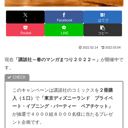
X
Facebook
はてブ
Pocket
LINE
コピー
2022.02.14
2022.03.04
現在
「講談社～春のマンガまつり２０２２～」
が開催中で
す。
このキャンペーンは講談社のコミックスを
２冊購
入（１口）
で
「東京ディズニーランド プライベ
ート・イブニング・パーティー ペアチケット」
が抽選で４０００組８０００名様に当たるプレゼ
ント企画です。