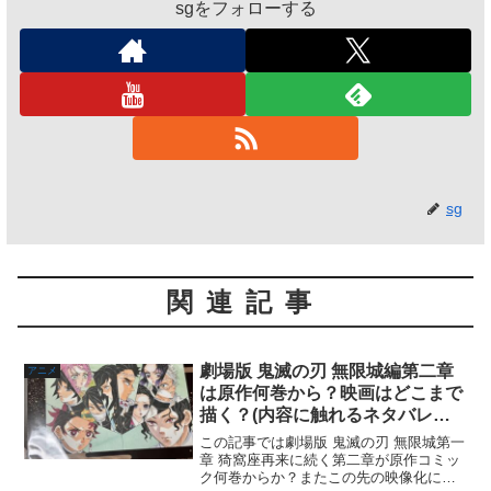
sgをフォローする
sg
関連記事
劇場版 鬼滅の刃 無限城編第二章
アニメ
は原作何巻から？映画はどこまで
描く？(内容に触れるネタバレ無
し)
この記事では劇場版 鬼滅の刃 無限城第一
章 猗窩座再来に続く第二章が原作コミッ
ク何巻からか？またこの先の映像化につ